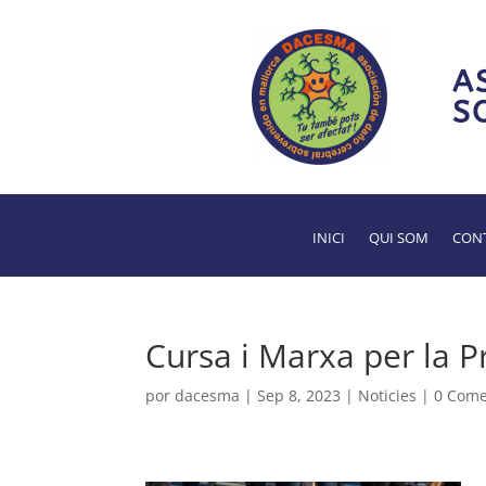
A
S
INICI
QUI SOM
CONT
Cursa i Marxa per la P
por
dacesma
|
Sep 8, 2023
|
Noticies
|
0 Come