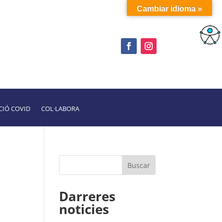
Cambiar idioma »
CIÓ COVID
COL·LABORA
Darreres
noticies