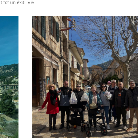
 tot un éxit! ☀️☕️