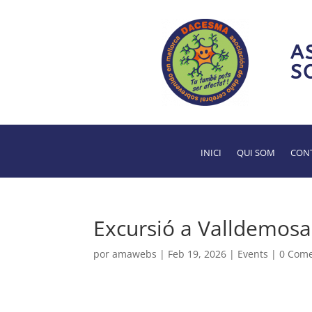
A
S
INICI
QUI SOM
CONT
Excursió a Valldemosa
por
amawebs
|
Feb 19, 2026
|
Events
|
0 Come