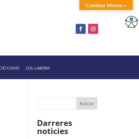
Cambiar idioma »
CIÓ COVID
COL·LABORA
Darreres
noticies