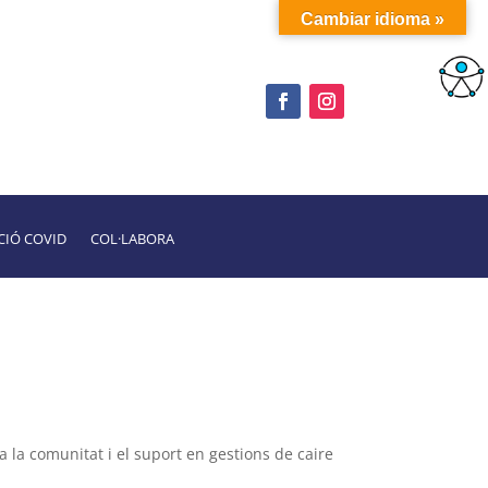
Cambiar idioma »
CIÓ COVID
COL·LABORA
 a la comunitat i el suport en gestions de caire