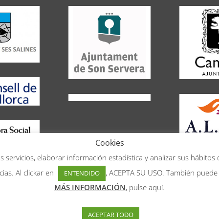
Cookies
 servicios, elaborar información estadística y analizar sus hábito
Desarrollado por
Amawebs Mallorca
as. Al clickar en
, ACEPTA SU USO. También pued
ENTENDIDO
MÁS INFORMACIÓN
, pulse aquí.
ACEPTAR TODO