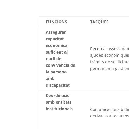
FUNCIONS
TASQUES
Assegurar
capacitat
econòmica
Recerca, assessoram
suficient al
ajudes econòmiques 
nucli de
tràmits de sol·licit
convivència de
permanent i gestion
la persona
amb
discapacitat
Coordinació
amb entitats
institucionals
Comunicacions bidir
derivació a recurso