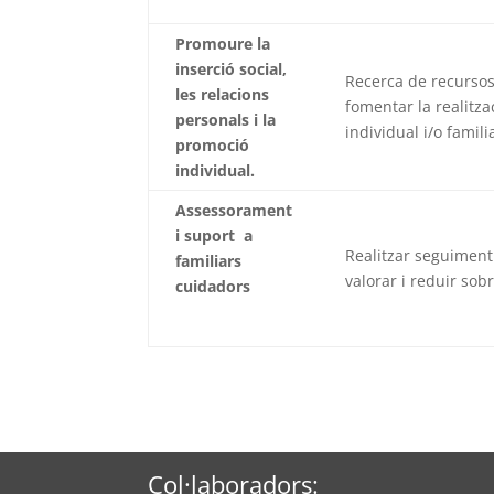
Promoure la
inserció social,
Recerca de recursos 
les relacions
fomentar la realitzac
personals i la
individual i/o famili
promoció
individual.
Assessorament
i suport a
Realitzar seguiment
familiars
valorar i reduir sob
cuidadors
Col·laboradors: