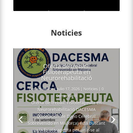
Noticies
Oferta de treball:
Fisioterapeuta en
Neurorehabilitació
por
amawebs
|
julio 17, 2026
|
Noticies
| 0
Comentario
Oferta de treball: Fisioterapeuta en
Neurorehabilitació DACESMA
(Asociación de Daño Cerebral
Sobrevenido en Mallorca) està buscant
un/a fisioterapeuta per unir-se al