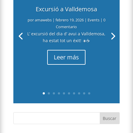
Excursió a Valldemosa
por
amawebs
|
febrero 19, 2026
|
Events
| 0
Comentario
L’ excursió del dia d’ avui a Valldemosa,
ha estat tot un éxit! ☀️☕️
Leer más