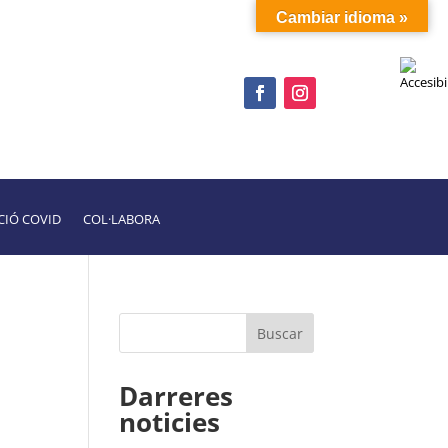
Cambiar idioma »
CIÓ COVID
COL·LABORA
Darreres
noticies