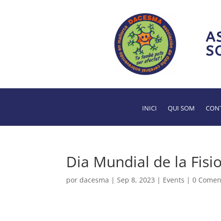
A
S
INICI
QUI SOM
CONT
Dia Mundial de la Fisi
por
dacesma
|
Sep 8, 2023
|
Events
|
0 Comen